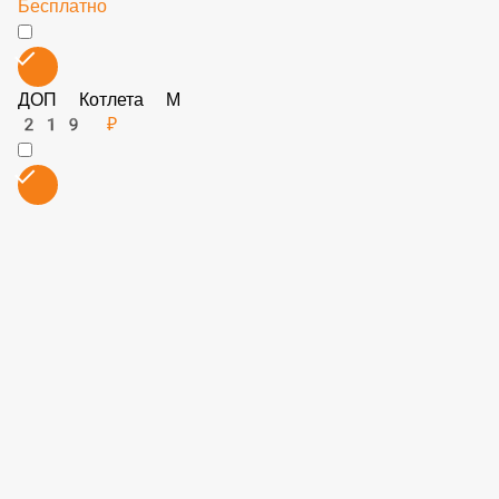
3.8 Без халапеньо
Бесплатно
2.6 Салат
39 ₽
2.8 Огурцы маринованные
45 ₽