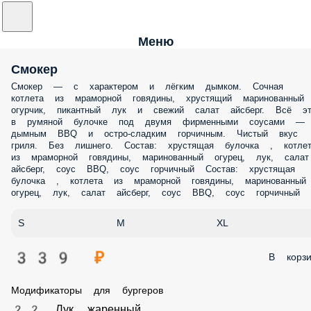
Меню
Смокер
Смокер — с характером и лёгким дымком. Сочная котлета из
мраморной говядины, хрустящий маринованный огурчик, пикантн
лук и свежий салат айсберг. Всё это в румяной булочке под двумя
фирменными соусами — дымным BBQ и остро-сладким горчичным.
Чистый вкус гриля. Без лишнего. Состав: хрустящая булочка , котлет
из мраморной говядины, маринованный огурец, лук, салат айсберг,
соус BBQ, соус горчичный Состав: хрустящая булочка , котлета из
мраморной говядины, маринованный огурец, лук, салат айсберг, со
BBQ, соус горчичный
S
M
XL
339 ₽
В корз
Модификаторы для бургеров
2.2 Лук жаренный