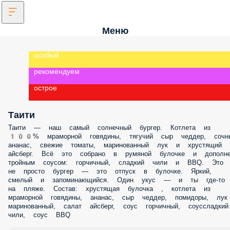
Меню
особый
рекомендуем
острое
Таити
Таити — наш самый солнечный бургер. Котлета из 100% мраморной
говядины, тягучий сыр чеддер, сочный ананас, свежие томаты,
маринованный лук и хрустящий айсберг. Всё это собрано в румяной
булочке и дополнено тройным соусом: горчичный, сладкий чили и
BBQ. Это не просто бургер — это отпуск в булочке. Яркий, смелый и
запоминающийся. Один укус — и ты где-то на пляже. Состав:
хрустящая булочка , котлета из мраморной говядины, ананас, сыр
чеддер, помидоры, лук маринованный, салат айсберг, соус горчичн
соуссладкий чили, соус BBQ
S
M